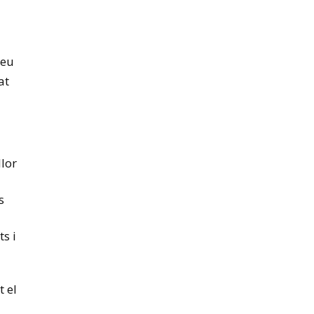
seu
at
llor
s
ts i
t el