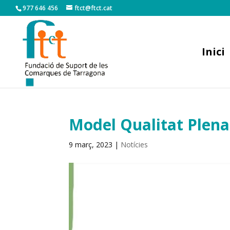
977 646 456
ftct@ftct.cat
Inici
Model Qualitat Plena 
9 març, 2023
|
Notícies