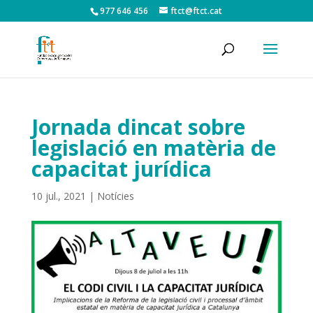
977 646 456
ftct@ftct.cat
Jornada dincat sobre
legislació en matèria de
capacitat jurídica
10 jul., 2021
|
Notícies