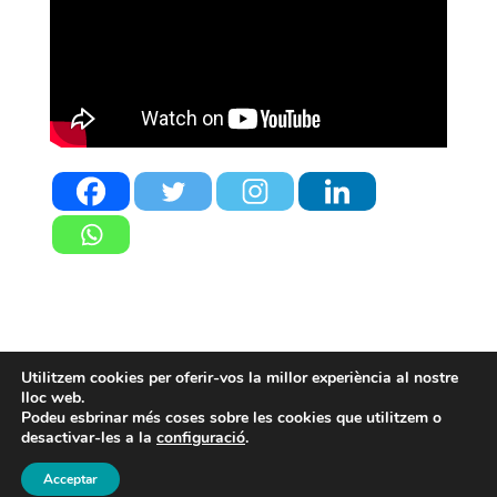
Utilitzem cookies per oferir-vos la millor experiència al nostre
Inici
Avís Legal
Política de Privacitat
lloc web.
Contacte
Podeu esbrinar més coses sobre les cookies que utilitzem o
desactivar-les a la
configuració
.
Disseny i Desenvolupament per
Resettecnic
Acceptar