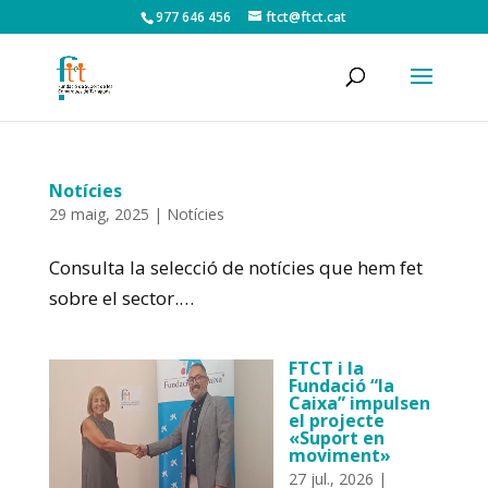
977 646 456
ftct@ftct.cat
Notícies
29 maig, 2025
|
Notícies
Consulta la selecció de notícies que hem fet
sobre el sector.…
FTCT i la
Fundació “la
Caixa” impulsen
el projecte
«Suport en
moviment»
27 jul., 2026
|